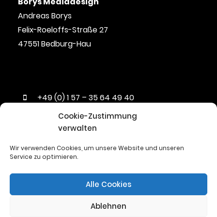
Borys Mediadesign
Andreas Borys
Felix-Roeloffs-Straße 27
47551 Bedburg-Hau
+49 (0) 1 57 – 35 64 49 40
info@borys-mediadesign.de
Cookie-Zustimmung
verwalten
Wir verwenden Cookies, um unsere Website und unseren
Service zu optimieren.
Alle Cookies
Ablehnen