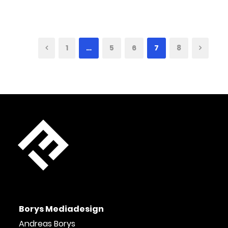
1
…
5
6
7
8
Borys Mediadesign
Andreas Borys